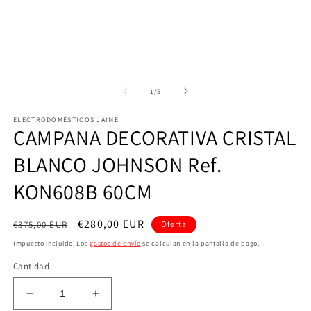
e
u
v
m
de
1
/
5
ELECTRODOMÉSTICOS JAIME
CAMPANA DECORATIVA CRISTAL
BLANCO JOHNSON Ref.
KON608B 60CM
Precio
Precio
€280,00 EUR
€375,00 EUR
Oferta
habitual
de
Impuesto incluido. Los
gastos de envío
se calculan en la pantalla de pago.
oferta
Cantidad
Reducir
Aumentar