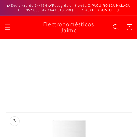
Ir
✔️Envío rápido 24/48H ✔️Recogida en tienda C/PAQUIRO 12A MÁLAGA
directamente
TLF: 952 038 617 / 647 348 698 (OFERTAS) DE AGOSTO
al contenido
Electrodomésticos
Carrito
Jaime
Ir
directamente
a la
información
del producto