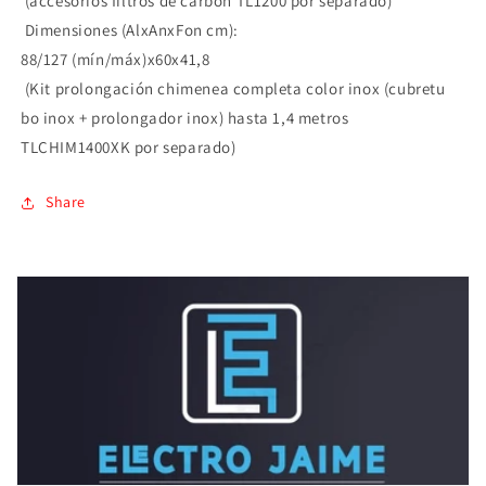
(accesorios filtros de carbón TL1200 por separado)
Dimensiones (AlxAnxFon cm):
88/127 (mín/máx)x60x41,8
(Kit prolongación chimenea completa color inox (cubretu
bo inox + prolongador inox) hasta 1,4 metros
TLCHIM1400XK por separado)
Share