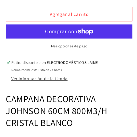
cantidad
cantidad
para
para
CAMPANA
CAMPANA
Agregar al carrito
DECORATIVA
DECORATIVA
CRISTAL
CRISTAL
BLANCO
BLANCO
JOHNSON
JOHNSON
Ref.
Ref.
Más opciones de pago
KON608B
KON608B
60CM
60CM
Retiro disponible en
ELECTRODOMÉSTICOS JAIME
Normalmente está listo en 24 horas
Ver información de la tienda
CAMPANA DECORATIVA
JOHNSON 60CM 800M3/H
CRISTAL BLANCO