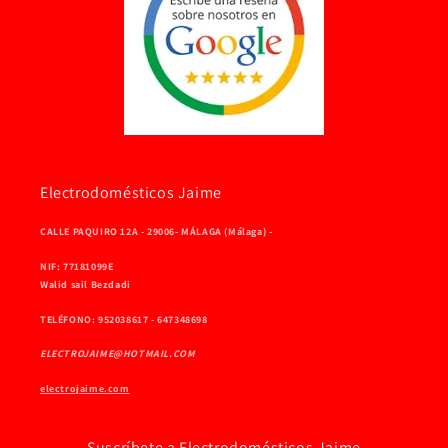
Electrodomésticos Jaime
CALLE PAQUIRO 12A - 29006- MÁLAGA (Málaga) -
NIF: 77181099E
Walid sail Bezdadi
TELÉFONO: 952038617 - 647348698
ELECTROJAIME@HOTMAIL.COM
electrojaime.com
Suscríbete a Electrodomésticos Jaime