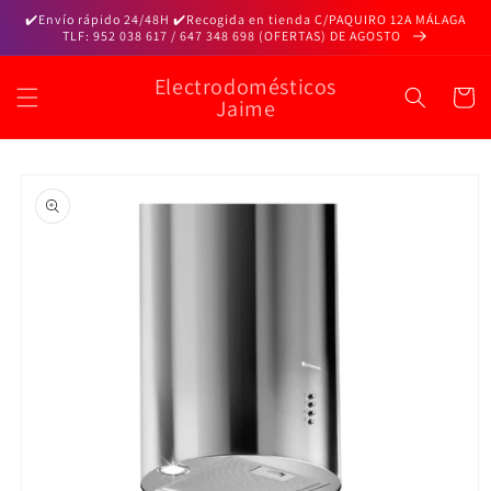
Ir
✔️Envío rápido 24/48H ✔️Recogida en tienda C/PAQUIRO 12A MÁLAGA
directamente
TLF: 952 038 617 / 647 348 698 (OFERTAS) DE AGOSTO
al contenido
Electrodomésticos
Carrito
Jaime
Ir
directamente
a la
información
del producto