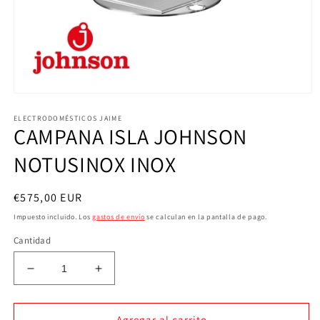
Abrir
elemento
ELECTRODOMÉSTICOS JAIME
multimedia
CAMPANA ISLA JOHNSON
1
en
una
NOTUSINOX INOX
ventana
modal
Precio
€575,00 EUR
habitual
Impuesto incluido. Los
gastos de envío
se calculan en la pantalla de pago.
Cantidad
Reducir
Aumentar
cantidad
cantidad
para
para
CAMPANA
CAMPANA
Agregar al carrito