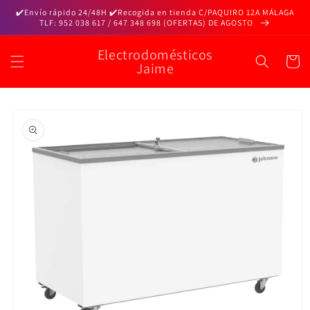
Ir
✔️Envío rápido 24/48H ✔️Recogida en tienda C/PAQUIRO 12A MÁLAGA
directamente
TLF: 952 038 617 / 647 348 698 (OFERTAS) DE AGOSTO
al contenido
Electrodomésticos
Carrito
Jaime
Ir
directamente
a la
información
del producto