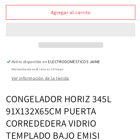
para
para
CONGELADOR
CONGELADOR
Agregar al carrito
TAPA
TAPA
CORREDERA
CORREDERA
JOHNSON
JOHNSON
345L
345L
JRA345DPRO
JRA345DPRO
Retiro disponible en
ELECTRODOMÉSTICOS JAIME
Normalmente está listo en 24 horas
Ver información de la tienda
CONGELADOR HORIZ 345L
91X132X65CM PUERTA
CORREDEDERA VIDRIO
TEMPLADO BAJO EMISI