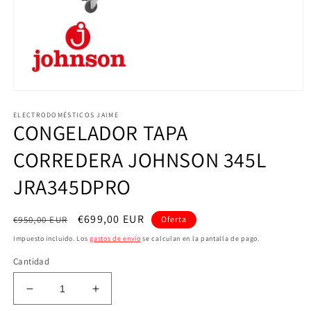
Abrir
elemento
ELECTRODOMÉSTICOS JAIME
multimedia
CONGELADOR TAPA
1
en
una
CORREDERA JOHNSON 345L
ventana
modal
JRA345DPRO
Precio
Precio
€699,00 EUR
€950,00 EUR
Oferta
habitual
de
Impuesto incluido. Los
gastos de envío
se calculan en la pantalla de pago.
oferta
Cantidad
Reducir
Aumentar
cantidad
cantidad