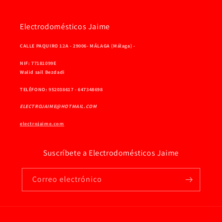
Electrodomésticos Jaime
CALLE PAQUIRO 12A - 29006- MÁLAGA (Málaga) -
NIF: 77181099E
Walid sail Bezdadi
TELÉFONO: 952038617 - 647348698
ELECTROJAIME@HOTMAIL.COM
electrojaime.com
Suscríbete a Electrodomésticos Jaime
Correo electrónico