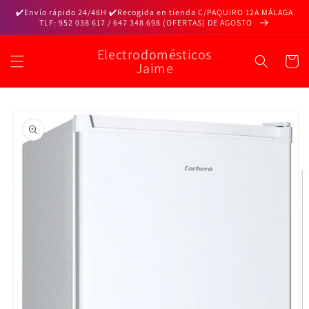
Ir
✔️Envío rápido 24/48H ✔️Recogida en tienda C/PAQUIRO 12A MÁLAGA
directamente
TLF: 952 038 617 / 647 348 698 (OFERTAS) DE AGOSTO
al contenido
Electrodomésticos
Carrito
Jaime
Ir
directamente
a la
información
del producto