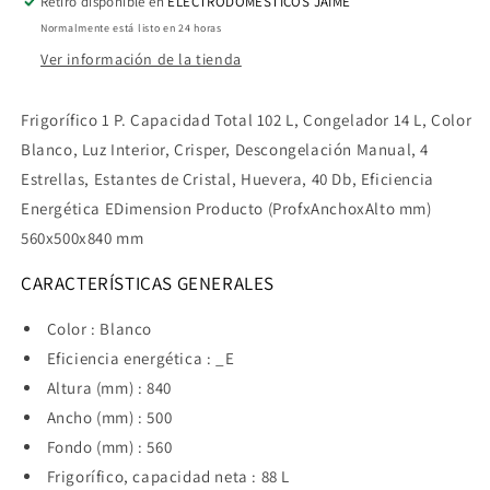
Retiro disponible en
ELECTRODOMÉSTICOS JAIME
84X50
84X50
Normalmente está listo en 24 horas
cm,
cm,
E
E
Ver información de la tienda
Frigorífico 1 P. Capacidad Total 102 L, Congelador 14 L, Color
Blanco, Luz Interior, Crisper, Descongelación Manual, 4
Estrellas, Estantes de Cristal, Huevera, 40 Db, Eficiencia
Energética EDimension Producto (ProfxAnchoxAlto mm)
560x500x840 mm
CARACTERÍSTICAS GENERALES
Color : Blanco
Eficiencia energética : _E
Altura (mm) : 840
Ancho (mm) : 500
Fondo (mm) : 560
Frigorífico, capacidad neta : 88 L