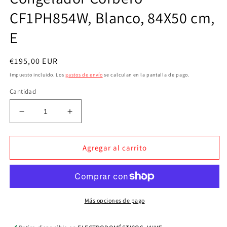
CF1PH854W, Blanco, 84X50 cm,
E
Precio
€195,00 EUR
habitual
Impuesto incluido. Los
gastos de envío
se calculan en la pantalla de pago.
Cantidad
Reducir
Aumentar
cantidad
cantidad
para
para
Frigorifico
Frigorifico
Agregar al carrito
1
1
puerta
puerta
Con
Con
Congelador
Congelador
Corbero
Corbero
Más opciones de pago
CF1PH854W,
CF1PH854W,
Blanco,
Blanco,