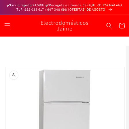
Ir
✔️Envío rápido 24/48H ✔️Recogida en tienda C/PAQUIRO 12A MÁLAGA
directamente
TLF: 952 038 617 / 647 348 698 (OFERTAS) DE AGOSTO
al contenido
Electrodomésticos
Carrito
Jaime
Ir
directamente
a la
información
del producto