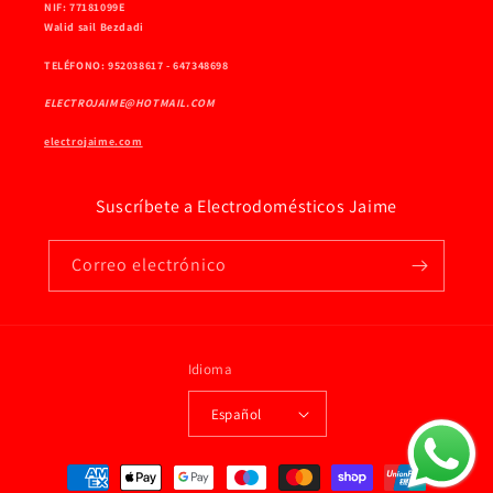
NIF: 77181099E
Walid sail Bezdadi
TELÉFONO: 952038617 - 647348698
ELECTROJAIME@HOTMAIL.COM
electrojaime.com
Suscríbete a Electrodomésticos Jaime
Correo electrónico
Idioma
Español
Formas