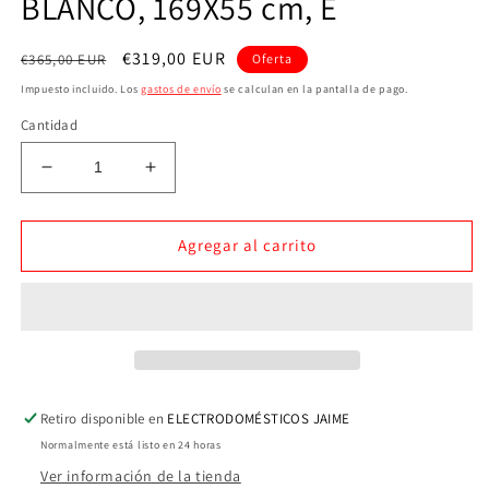
BLANCO, 169X55 cm, E
Precio
Precio
€319,00 EUR
€365,00 EUR
Oferta
habitual
de
Impuesto incluido. Los
gastos de envío
se calculan en la pantalla de pago.
oferta
Cantidad
Reducir
Aumentar
cantidad
cantidad
para
para
FRIGORÍFICO
FRIGORÍFICO
Agregar al carrito
2P
2P
DE
DE
DOS
DOS
PUERTAS
PUERTAS
ROMMER
ROMMER
FME295,
FME295,
BLANCO,
BLANCO,
Retiro disponible en
ELECTRODOMÉSTICOS JAIME
169X55
169X55
Normalmente está listo en 24 horas
cm,
cm,
E
E
Ver información de la tienda