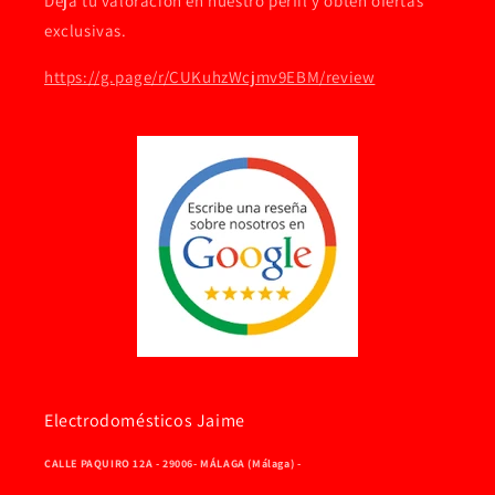
Deja tu valoración en nuestro perfil y obtén ofertas
exclusivas.
https://g.page/r/CUKuhzWcjmv9EBM/review
Electrodomésticos Jaime
CALLE PAQUIRO 12A - 29006- MÁLAGA (Málaga) -