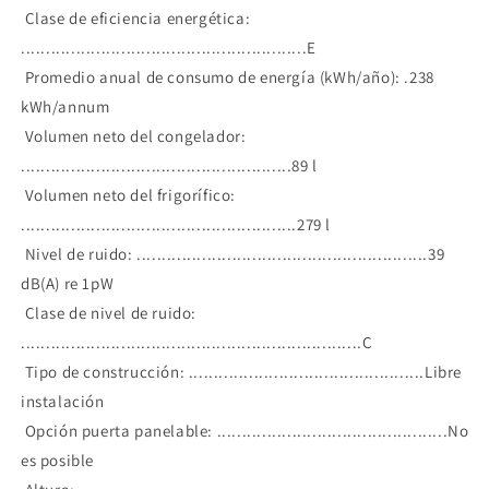
Clase de eficiencia energética:
.........................................................E
Promedio anual de consumo de energía (kWh/año): .238
kWh/annum
Volumen neto del congelador:
......................................................89 l
Volumen neto del frigorífico:
.......................................................279 l
Nivel de ruido: ..........................................................39
dB(A) re 1pW
Clase de nivel de ruido:
....................................................................C
Tipo de construcción: ...............................................Libre
instalación
Opción puerta panelable: ..............................................No
es posible