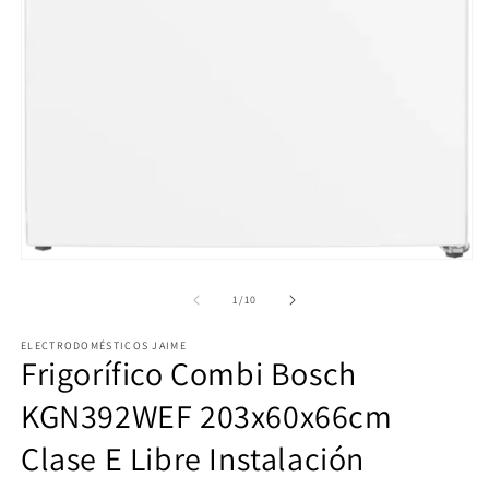
2
e
u
v
m
Abrir
elemento
multimedia
de
1
/
10
1
en
ELECTRODOMÉSTICOS JAIME
una
Frigorífico Combi Bosch
ventana
modal
KGN392WEF 203x60x66cm
Clase E Libre Instalación