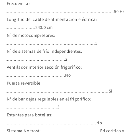
Frecuencia:
................................................................................50 Hz
Longitud del cable de alimentación eléctrica:
......................240.0 cm
Nº de motocompresores:
..................................................................1
Nº de sistemas de frío independientes:
............................................2
Ventilador interior sección frigorífico:
............................................No
Puerta reversible:
............................................................................Si
Nº de bandejas regulables en el frigorífico:
......................................3
Estantes para botellas:
...................................................................No
Sistema No frost: ...........................................Frigorífico y