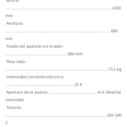
Altura:
..................................................................................2030
mm
Anchura:
.................................................................................600
mm
Fondo del aparato sin tirador:
................................................660 mm
Peso neto:
...............................................................................73.1 kg
Intensidad corriente eléctrica:
.....................................................10 A
Apertura de la puerta: .....................................A la derecha
reversible
Tensión:
..............................................................................220-240
V