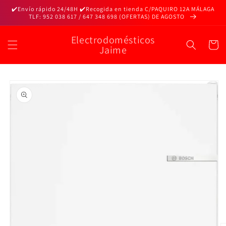
Ir
✔️Envío rápido 24/48H ✔️Recogida en tienda C/PAQUIRO 12A MÁLAGA
directamente
TLF: 952 038 617 / 647 348 698 (OFERTAS) DE AGOSTO
al contenido
Electrodomésticos
Carrito
Jaime
Ir
directamente
a la
información
del producto