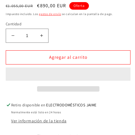
Precio
Precio
€890,00 EUR
€1.055,00 EUR
Oferta
habitual
de
Impuesto incluido. Los
gastos de envío
se calculan en la pantalla de pago.
oferta
Cantidad
Reducir
Aumentar
cantidad
cantidad
para
para
Frigorífico
Frigorífico
Agregar al carrito
Combi
Combi
Bosch
Bosch
KGN392WEF
KGN392WEF
203x60x66cm
203x60x66cm
Clase
Clase
E
E
Libre
Libre
Retiro disponible en
ELECTRODOMÉSTICOS JAIME
Instalación
Instalación
Normalmente está listo en 24 horas
Ver información de la tienda