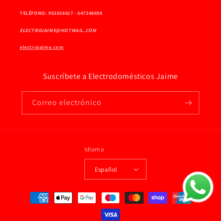
TELÉFONO: 952038617 - 647348698
ELECTROJAIME@HOTMAIL.COM
electrojaime.com
Suscríbete a Electrodomésticos Jaime
Correo electrónico
Idioma
Español
Formas
de
pago