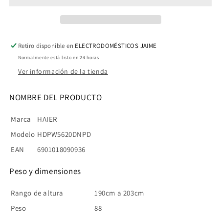
205x60X67
205x60X67
NOFROST
NOFROST
INOX
INOX
Retiro disponible en
ELECTRODOMÉSTICOS JAIME
Normalmente está listo en 24 horas
Ver información de la tienda
NOMBRE DEL PRODUCTO
Marca
HAIER
Modelo
HDPW5620DNPD
EAN
6901018090936
Peso y dimensiones
Rango de altura
190cm a 203cm
Peso
88