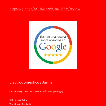
https://g.page/r/CUKuhzWcjmv9EBM/review
Electrodomésticos Jaime
CALLE PAQUIRO 12A - 29006- MÁLAGA (Málaga) -
NIF: 77181099E
Walid sail Bezdadi