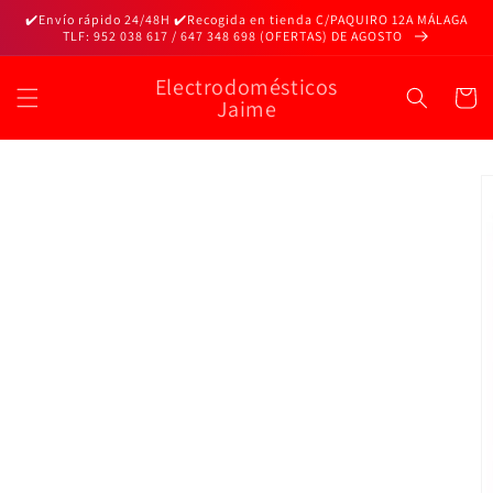
Ir
✔️Envío rápido 24/48H ✔️Recogida en tienda C/PAQUIRO 12A MÁLAGA
directamente
TLF: 952 038 617 / 647 348 698 (OFERTAS) DE AGOSTO
al contenido
Electrodomésticos
Carrito
Jaime
Ir
directamente
a la
información
del producto