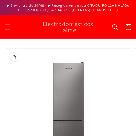
Ir
✔️Envío rápido 24/48H ✔️Recogida en tienda C/PAQUIRO 12A MÁLAGA
directamente
TLF: 952 038 617 / 647 348 698 (OFERTAS) DE AGOSTO
al contenido
Electrodomésticos
Carrito
Jaime
Ir
directamente
a la
información
del producto