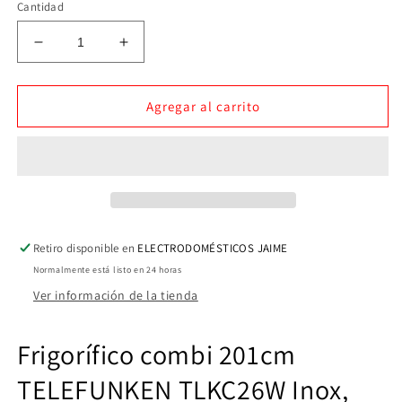
Cantidad
Reducir
Aumentar
cantidad
cantidad
para
para
Frigorífico
Frigorífico
Agregar al carrito
Combi
Combi
Nevera
Nevera
TELEFUNKEN
TELEFUNKEN
INOX
INOX
ANTIHUELLAS
ANTIHUELLAS
NO
NO
FROST
FROST
Retiro disponible en
ELECTRODOMÉSTICOS JAIME
203X60CM
203X60CM
Normalmente está listo en 24 horas
Ver información de la tienda
Frigorífico combi 201cm
TELEFUNKEN TLKC26W Inox,