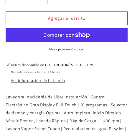
cantidad
cantidad
para
para
LAVADORA
LAVADORA
Agregar al carrito
FAGOR
FAGOR
9KG
9KG
1400RPM
1400RPM
4FE9614X
4FE9614X
INOX
INOX
Más opciones de pago
CLASE
CLASE
B
B
Retiro disponible en
ELECTRODOMÉSTICOS JAIME
VAPOR
VAPOR
Normalmente está listo en 24 horas
Ver información de la tienda
Lavadora Inoxidable de Libre Instalación | Control
Electrónico Gran Display Full Touch | 20 programas | Selector
de tiempo y energia Optime | Autolimpieza, Inicio Diferido,
Añadir Prenda, Lavado Rápido | 9 kg de Carga | 1.400 rpm |
Lavado Vapor Steam Touch | Recirculacion de agua EasyJet |