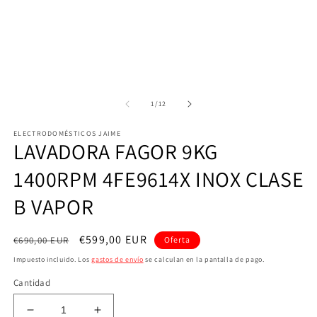
modal
m
de
1
/
12
ELECTRODOMÉSTICOS JAIME
LAVADORA FAGOR 9KG
1400RPM 4FE9614X INOX CLASE
B VAPOR
Precio
Precio
€599,00 EUR
€690,00 EUR
Oferta
habitual
de
Impuesto incluido. Los
gastos de envío
se calculan en la pantalla de pago.
oferta
Cantidad
Reducir
Aumentar