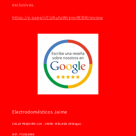
exclusivas.
https://g.page/r/CUKuhzWcjmv9EBM/review
Electrodomésticos Jaime
CALLE PAQUIRO 12A - 29006- MÁLAGA (Málaga) -
NIF: 77181099E