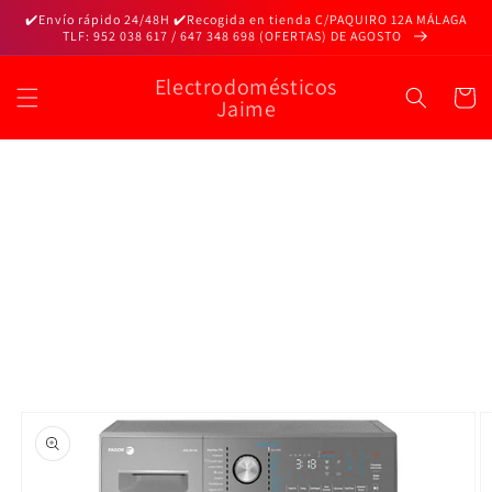
Ir
✔️Envío rápido 24/48H ✔️Recogida en tienda C/PAQUIRO 12A MÁLAGA
directamente
TLF: 952 038 617 / 647 348 698 (OFERTAS) DE AGOSTO
al contenido
Electrodomésticos
Carrito
Jaime
Ir
directamente
a la
información
del producto