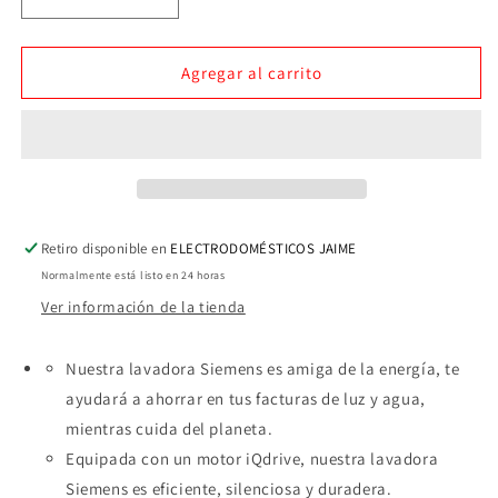
Reducir
Aumentar
cantidad
cantidad
para
para
LAVADORA
LAVADORA
Agregar al carrito
OFERTA
OFERTA
SIEMENS
SIEMENS
WM14N290EP,
WM14N290EP,
9kg
9kg
1200RPM
1200RPM
CLASE
CLASE
A
A
Retiro disponible en
ELECTRODOMÉSTICOS JAIME
16
16
Normalmente está listo en 24 horas
PROGRAMAS
PROGRAMAS
Ver información de la tienda
Nuestra lavadora Siemens es amiga de la energía, te
ayudará a ahorrar en tus facturas de luz y agua,
mientras cuida del planeta.
Equipada con un motor iQdrive, nuestra lavadora
Siemens es eficiente, silenciosa y duradera.