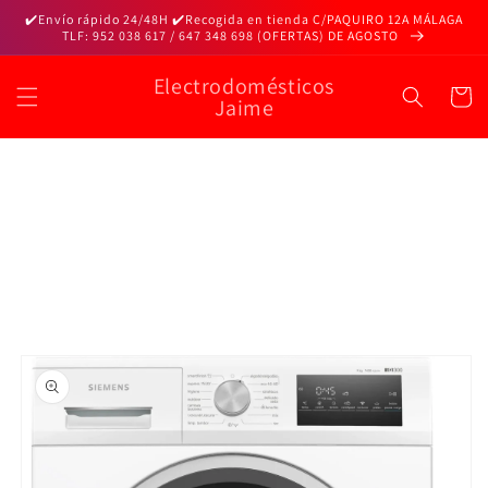
Ir
✔️Envío rápido 24/48H ✔️Recogida en tienda C/PAQUIRO 12A MÁLAGA
directamente
TLF: 952 038 617 / 647 348 698 (OFERTAS) DE AGOSTO
al contenido
Electrodomésticos
Carrito
Jaime
Ir
directamente
a la
información
del producto