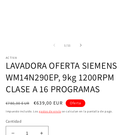
en
una
ventana
modal
de
1
/
11
ACTIVA
LAVADORA OFERTA SIEMENS
WM14N290EP, 9kg 1200RPM
CLASE A 16 PROGRAMAS
Precio
Precio
€639,00 EUR
€780,00 EUR
Oferta
habitual
de
Impuesto incluido. Los
gastos de envío
se calculan en la pantalla de pago.
oferta
Cantidad