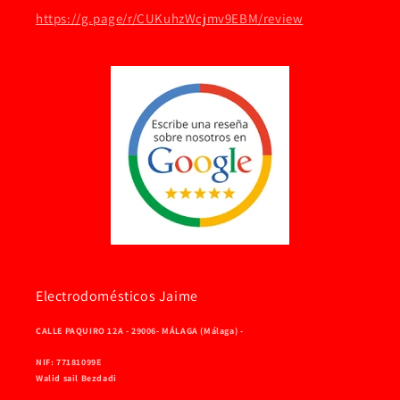
https://g.page/r/CUKuhzWcjmv9EBM/review
Electrodomésticos Jaime
CALLE PAQUIRO 12A - 29006- MÁLAGA (Málaga) -
NIF: 77181099E
Walid sail Bezdadi