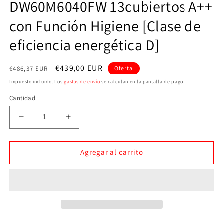
DW60M6040FW 13cubiertos A++
con Función Higiene [Clase de
eficiencia energética D]
Precio
Precio
€439,00 EUR
€486,37 EUR
Oferta
habitual
de
Impuesto incluido. Los
gastos de envío
se calculan en la pantalla de pago.
oferta
Cantidad
Reducir
Aumentar
cantidad
cantidad
para
para
-
-
Agregar al carrito
Lavavajillas
Lavavajillas
de
de
libre
libre
instalación,
instalación,
SAMSUNG
SAMSUNG
DW60M6040FW
DW60M6040FW