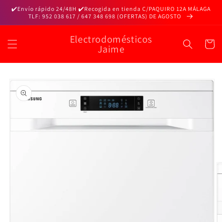
Ir
✔️Envío rápido 24/48H ✔️Recogida en tienda C/PAQUIRO 12A MÁLAGA
directamente
TLF: 952 038 617 / 647 348 698 (OFERTAS) DE AGOSTO
al contenido
Electrodomésticos
Carrito
Jaime
Ir
directamente
a la
información
del producto