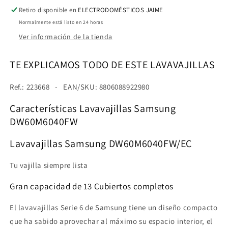
13cubiertos
13cubiertos
Retiro disponible en
ELECTRODOMÉSTICOS JAIME
A++
A++
Normalmente está listo en 24 horas
con
con
Función
Función
Ver información de la tienda
Higiene
Higiene
[Clase
[Clase
TE EXPLICAMOS TODO DE ESTE LAVAVAJILLAS
de
de
eficiencia
eficiencia
Ref.: 223668 - EAN/SKU: 8806088922980
energética
energética
D]
D]
Características Lavavajillas Samsung
DW60M6040FW
Lavavajillas Samsung DW60M6040FW/EC
Tu vajilla siempre lista
Gran capacidad de 13 Cubiertos completos
El lavavajillas Serie 6 de Samsung tiene un diseño compacto
que ha sabido aprovechar al máximo su espacio interior, el